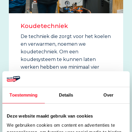
Koudetechniek
De techniek die zorgt voor het koelen
en verwarmen, noemen we
koudetechniek. Om een
koudesysteem te kunnen laten
werken hebben we minimaal vier
onderdelen nodig welke onderling
met elkaar zijn verbonden:
Toestemming
Details
Over
Verdamper
Expansieventiel
Condensor
Deze website maakt gebruik van cookies
Compressor
We gebruiken cookies om content en advertenties te