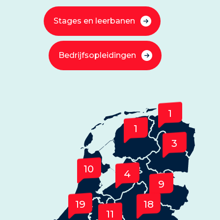
Stages en leerbanen
Bedrijfsopleidingen
1
1
4
10
4
9
19
19
11