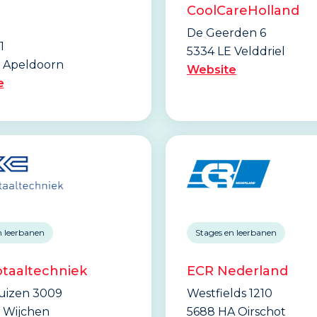
CoolCareHolland
De Geerden 6
1
5334 LE Velddriel
 Apeldoorn
Website
e
n leerbanen
Stages en leerbanen
taaltechniek
ECR Nederland
huizen 3009
Westfields 1210
 Wijchen
5688 HA Oirschot