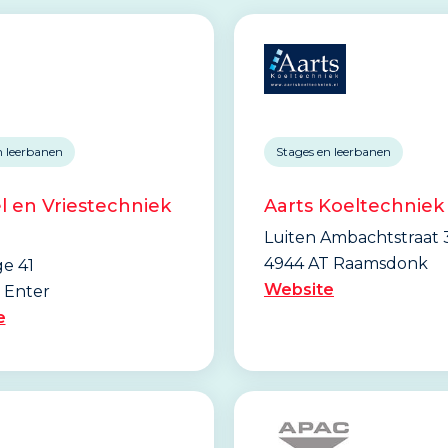
n leerbanen
Stages en leerbanen
l en Vriestechniek
Aarts Koeltechniek
Luiten Ambachtstraat 
4944 AT Raamsdonk
e 41
Website
 Enter
e