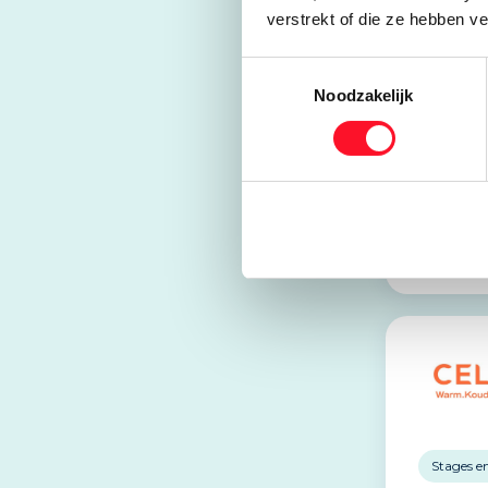
verstrekt of die ze hebben v
Stages e
Toestemmingsselectie
Noodzakelijk
Buf Kl
Wateri
2031 EJ
Websit
Stages e