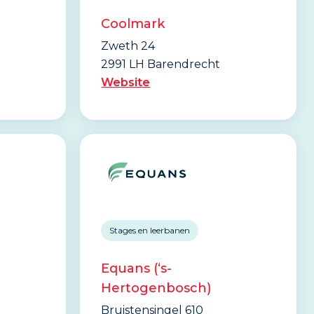
Coolmark
Zweth 24
2991 LH Barendrecht
Website
Stages en leerbanen
Equans (‘s-
Hertogenbosch)
Bruistensingel 610