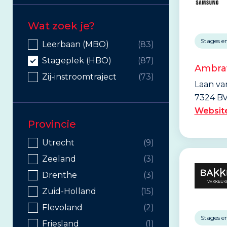
Wat zoek je?
Stages e
Wat zoek je?
Leerbaan (MBO)
(83)
Stageplek (HBO)
(87)
Ambra
Zij-instroomtraject
(73)
Laan va
7324 BV
Websit
Provincie
Provincie
Utrecht
(9)
Zeeland
(3)
Drenthe
(3)
Zuid-Holland
(15)
Flevoland
(2)
Stages e
Friesland
(1)