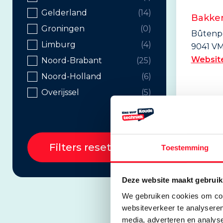
Gelderland
(14)
Bakke
Groningen
(0)
Bûtenpô
Limburg
(4)
9041 VM
Websit
Noord-Brabant
(25)
Noord-Holland
(6)
Overijssel
(5)
Filters resetten
Toestemming
Deze website maakt gebruik
We gebruiken cookies om cont
websiteverkeer te analyseren
media, adverteren en analys