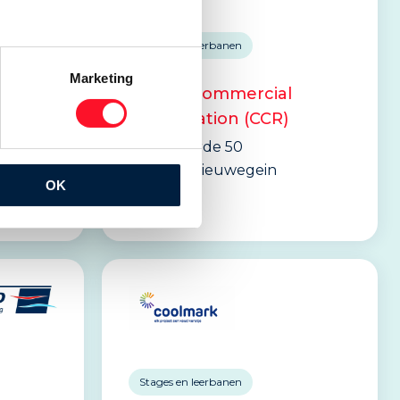
Stages en leerbanen
Marketing
Carrier Commercial
Refrigeration (CCR)
Nevelgaarde 50
3436 ZZ Nieuwegein
OK
Website
Stages en leerbanen