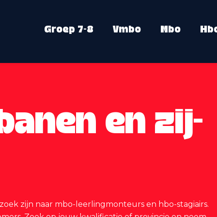
Groep 7-8
Vmbo
Mbo
Hb
banen en zij-
p zoek zijn naar mbo-leerlingmonteurs en hbo-stagiairs.
romers. Zoek op jouw kwalificatie of provincie en neem