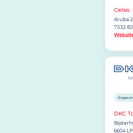
Celsis
Aruba 2
7332 BJ
Websit
Stages e
DKC To
Bijster
6604 LP