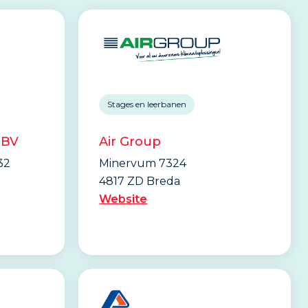
Stages en leerbanen
 BV
Air Group
32
Minervum 7324
4817 ZD Breda
Website