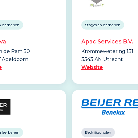
n leerbanen
Stages en leerbanen
va
Apac Services B.V.
n de Ram 50
Krommewetering 131
 Apeldoorn
3543 AN Utrecht
e
Website
n leerbanen
Bedrijfsscholen