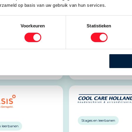
erzameld op basis van uw gebruik van hun services.
n leerbanen
Stages en leerbanen
Voorkeuren
Statistieken
imaatbeheersing
Carnot
ngweg 10
Kellenseweg 17
 Haarlem
4004 JD, Tiel
e
Website
Stages en leerbanen
n leerbanen