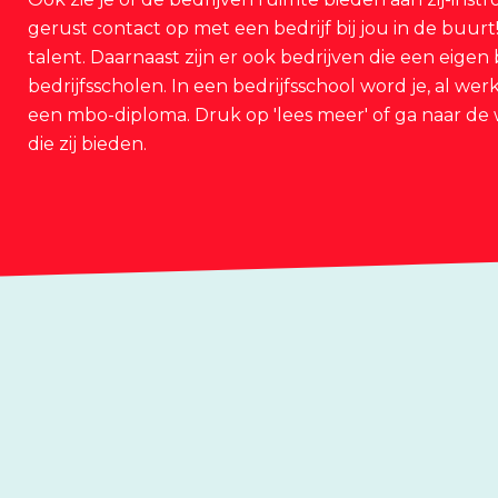
gerust contact op met een bedrijf bij jou in de buur
talent. Daarnaast zijn er ook bedrijven die een eigen 
bedrijfsscholen. In een bedrijfsschool word je, al wer
een mbo-diploma. Druk op 'lees meer' of ga naar de 
die zij bieden.