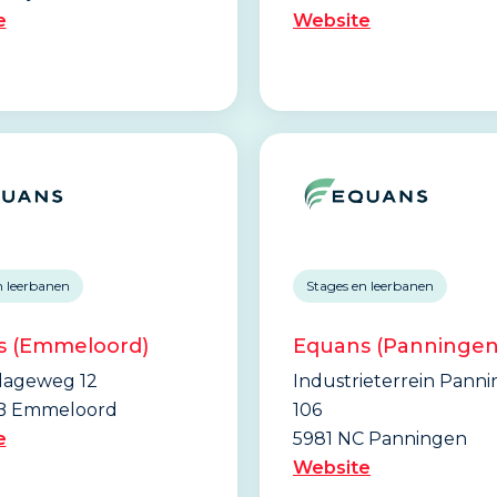
e
Website
n leerbanen
Stages en leerbanen
s (Emmeloord)
Equans (Panningen
lageweg 12
Industrieterrein Pann
B Emmeloord
106
e
5981 NC Panningen
Website