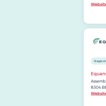
Websit
Stages e
Equan
Assemb
8304 B
Websit