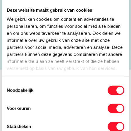
4191 PC Geldermalsen
Deze website maakt gebruik van cookies
085 876 9340
We gebruiken cookies om content en advertenties te
info@vb-installaties.nl
personaliseren, om functies voor social media te bieden
en om ons websiteverkeer te analyseren. Ook delen we
Open website
informatie over uw gebruik van onze site met onze
partners voor social media, adverteren en analyse. Deze
partners kunnen deze gegevens combineren met andere
informatie die u aan ze heeft verstrekt of die ze hebben
verzameld op basis van uw gebruik van hun services.
Toestemmingsselectie
Verhalen van koele kikkers
Noodzakelijk
Voorkeuren
Statistieken