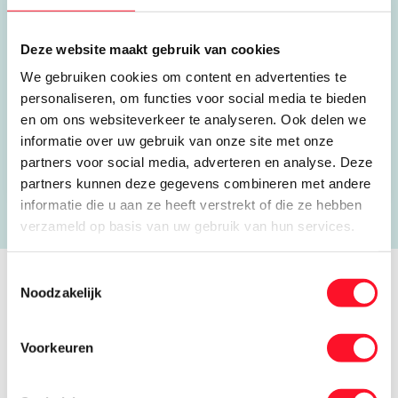
Oosterwerf 1
1911 JB Uitgeest
Deze website maakt gebruik van cookies
We gebruiken cookies om content en advertenties te
0251 314 151
personaliseren, om functies voor social media te bieden
mj@assumburgkoeltechniek.nl
en om ons websiteverkeer te analyseren. Ook delen we
informatie over uw gebruik van onze site met onze
Open website
partners voor social media, adverteren en analyse. Deze
partners kunnen deze gegevens combineren met andere
informatie die u aan ze heeft verstrekt of die ze hebben
verzameld op basis van uw gebruik van hun services.
Toestemmingsselectie
Noodzakelijk
Verhalen van koele kikkers
Voorkeuren