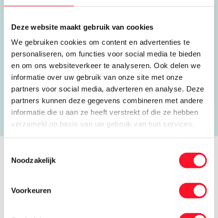
Wordragensestraat 1A
5324 JL Ammerzoden
Deze website maakt gebruik van cookies
We gebruiken cookies om content en advertenties te
073 599 0123
personaliseren, om functies voor social media te bieden
e.pijnenburg@delaat.nl
en om ons websiteverkeer te analyseren. Ook delen we
informatie over uw gebruik van onze site met onze
Open website
partners voor social media, adverteren en analyse. Deze
partners kunnen deze gegevens combineren met andere
informatie die u aan ze heeft verstrekt of die ze hebben
verzameld op basis van uw gebruik van hun services.
Toestemmingsselectie
Noodzakelijk
Verhalen van koele kikkers
Voorkeuren