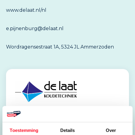
www.delaat.nl/nl
e.pijnenburg@delaat.nl
Wordragensestraat 1A, 5324 JL Ammerzoden
Stages en leerbanen
Toestemming
Details
Over
De Laat Koudetechniek