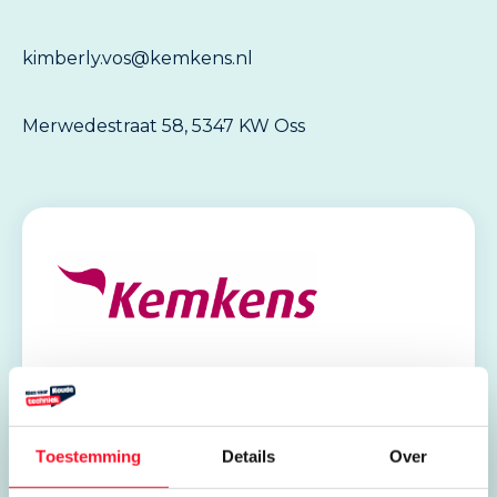
kimberly.vos@kemkens.nl
Merwedestraat 58, 5347 KW Oss
Stages en leerbanen
Kemkens (Oss)
Toestemming
Details
Over
Merwedestraat 58