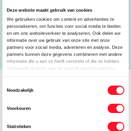
5347 KW Oss
Deze website maakt gebruik van cookies
088 505 0300
We gebruiken cookies om content en advertenties te
kimberly.vos@kemkens.nl
personaliseren, om functies voor social media te bieden
en om ons websiteverkeer te analyseren. Ook delen we
Open website
informatie over uw gebruik van onze site met onze
partners voor social media, adverteren en analyse. Deze
partners kunnen deze gegevens combineren met andere
informatie die u aan ze heeft verstrekt of die ze hebben
verzameld op basis van uw gebruik van hun services.
Toestemmingsselectie
Verhalen van koele kikkers
Noodzakelijk
Voorkeuren
Statistieken