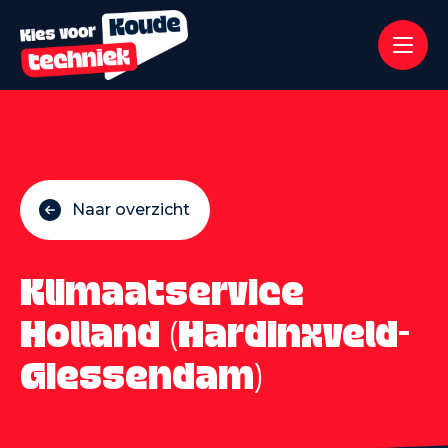
Naar overzicht
Klimaatservice
Holland (Hardinxveld-
Giessendam)