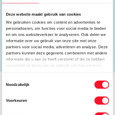
Beneden Verlaat 87-89
9645 BM Veendam
Deze website maakt gebruik van cookies
We gebruiken cookies om content en advertenties te
0598 656 600
personaliseren, om functies voor social media te bieden
jk.deboer@mark.nl
en om ons websiteverkeer te analyseren. Ook delen we
informatie over uw gebruik van onze site met onze
Open website
partners voor social media, adverteren en analyse. Deze
partners kunnen deze gegevens combineren met andere
informatie die u aan ze heeft verstrekt of die ze hebben
verzameld op basis van uw gebruik van hun services.
Toestemmingsselectie
Noodzakelijk
Verhalen van koele kikkers
Voorkeuren