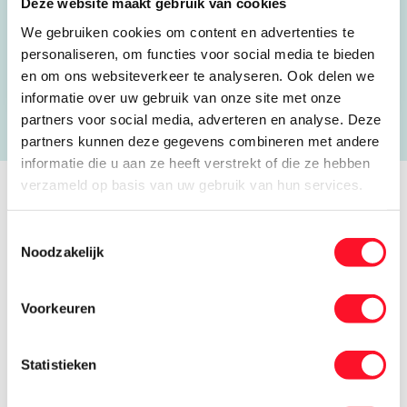
Deze website maakt gebruik van cookies
hr@nijssen.com
We gebruiken cookies om content en advertenties te
Open website
personaliseren, om functies voor social media te bieden
en om ons websiteverkeer te analyseren. Ook delen we
informatie over uw gebruik van onze site met onze
partners voor social media, adverteren en analyse. Deze
partners kunnen deze gegevens combineren met andere
informatie die u aan ze heeft verstrekt of die ze hebben
verzameld op basis van uw gebruik van hun services.
Verhalen van koele kikkers
Toestemmingsselectie
Noodzakelijk
Voorkeuren
Statistieken