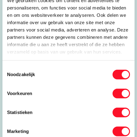
Ammoniak
We gebruiken cookies om content en advertenties te
personaliseren, om functies voor social media te bieden
Brandbare koudemiddelen
en om ons websiteverkeer te analyseren. Ook delen we
VCA
informatie over uw gebruik van onze site met onze
NEN 3140
partners voor social media, adverteren en analyse. Deze
Elektrisch schakelen
partners kunnen deze gegevens combineren met andere
Heftruck- en hoogwerker
informatie die u aan ze heeft verstrekt of die ze hebben
BHV
verzameld op basis van uw gebruik van hun services.
Toestemmingsselectie
Noodzakelijk
Website PCT Koudetechniek
Voorkeuren
Stuur een e-mail
Statistieken
Ga naar het YouTube-kanaal
Marketing