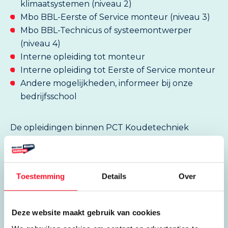
klimaatsystemen (niveau 2)
Mbo BBL-Eerste of Service monteur (niveau 3)
Mbo BBL-Technicus of systeemontwerper
(niveau 4)
Interne opleiding tot monteur
Interne opleiding tot Eerste of Service monteur
Andere mogelijkheden, informeer bij onze
bedrijfsschool
De opleidingen binnen PCT Koudetechniek
richten zich voornamelijk op starters op de
arbeidsmarkt en zij-instromers.
Toestemming
Details
Over
Te behalen certificaten
F-gassen
Deze website maakt gebruik van cookies
CO₂