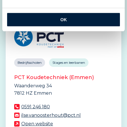
OK
Bedrijfsscholen
Stages en leerbanen
PCT Koudetechniek (Emmen)
Waanderweg 34
7812 HZ Emmen
0591 246 180
ilse.vanoosterhout@pct.nl
Open website