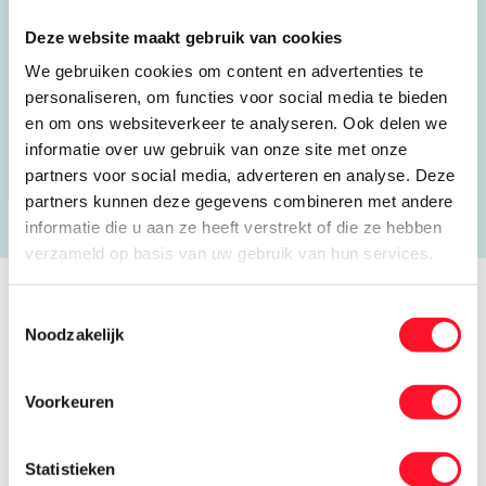
7554 TH Hengelo
Deze website maakt gebruik van cookies
074 250 1144
We gebruiken cookies om content en advertenties te
r.lubbers@pool-koudetechniek.nl
personaliseren, om functies voor social media te bieden
en om ons websiteverkeer te analyseren. Ook delen we
Open website
informatie over uw gebruik van onze site met onze
partners voor social media, adverteren en analyse. Deze
partners kunnen deze gegevens combineren met andere
informatie die u aan ze heeft verstrekt of die ze hebben
verzameld op basis van uw gebruik van hun services.
Toestemmingsselectie
Verhalen van koele kikkers
Noodzakelijk
Voorkeuren
Statistieken