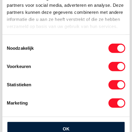
Verhalen van koele kikkers
partners voor social media, adverteren en analyse. Deze
partners kunnen deze gegevens combineren met andere
informatie die u aan ze heeft verstrekt of die ze hebben
verzameld op basis van uw gebruik van hun services.
Toestemmingsselectie
Noodzakelijk
Voorkeuren
Statistieken
Marketing
Ervaar hoe het is om te werken
OK