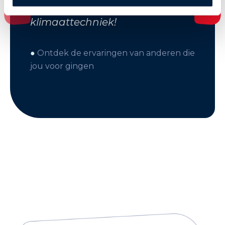
in de koude- en
klimaattechniek!
●
Ontdek de ervaringen van anderen die
jou voor gingen