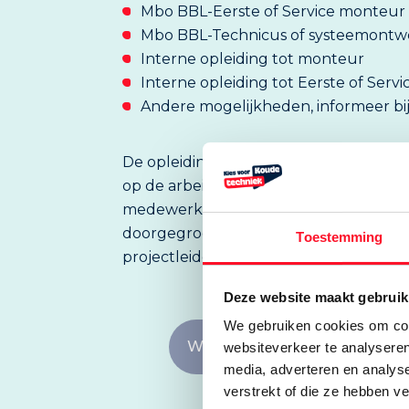
Mbo BBL-Eerste of Service monteur 
Mbo BBL-Technicus of systeemontwe
Interne opleiding tot monteur
Interne opleiding tot Eerste of Serv
Andere mogelijkheden, informeer bij
De opleidingen binnen Veld Koeltechnie
op de arbeidsmarkt en zij-instromers. V
medewerkers waarin we veel voorbeel
doorgegroeid van leerling, naar monte
Toestemming
projectleider. Je kunt alle kanten op!
Deze website maakt gebruik
We gebruiken cookies om cont
Website Veld Koeltechniek
websiteverkeer te analyseren
media, adverteren en analys
verstrekt of die ze hebben v