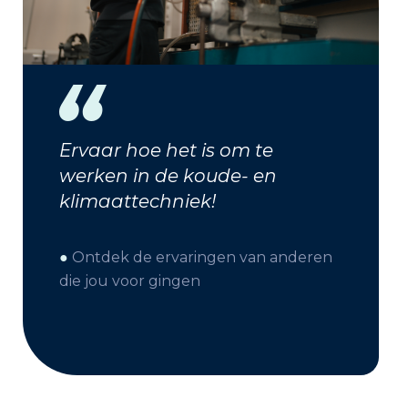
Ervaar hoe het is om te
werken in de koude- en
klimaattechniek!
●
Ontdek de ervaringen van anderen
die jou voor gingen