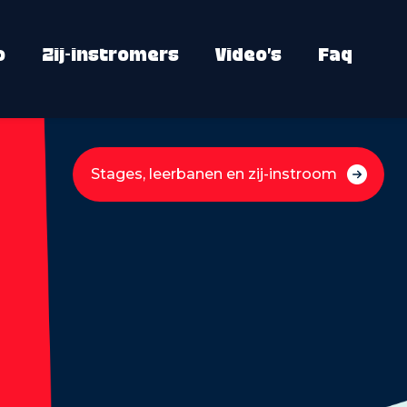
o
Zij-instromers
Video’s
Faq
Stages, leerbanen en zij-instroom