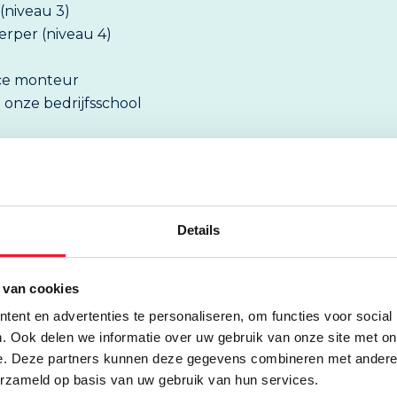
(niveau 3)
rper (niveau 4)
ice monteur
 onze bedrijfsschool
k richten zich voornamelijk op starters
eld is een organisatie met +400
den hebben van medewerkers die zijn
ur, naar werkvoorbereiding, naar
Details
 van cookies
ent en advertenties te personaliseren, om functies voor social
Stuur een e-mail
. Ook delen we informatie over uw gebruik van onze site met on
e. Deze partners kunnen deze gegevens combineren met andere i
erzameld op basis van uw gebruik van hun services.