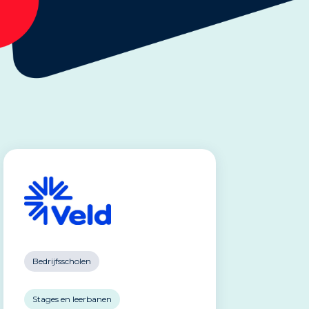
Bedrijfsscholen
Stages en leerbanen