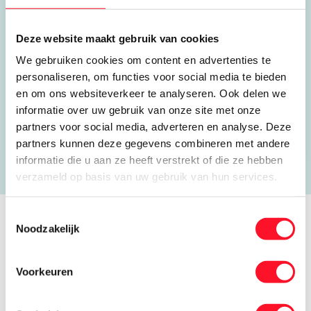
Groothandelsweg 14
6515 AJ Nijmegen
Deze website maakt gebruik van cookies
We gebruiken cookies om content en advertenties te
0481 745 298
personaliseren, om functies voor social media te bieden
jeroen@wiltink-koudetechniek.nl
en om ons websiteverkeer te analyseren. Ook delen we
informatie over uw gebruik van onze site met onze
Open website
partners voor social media, adverteren en analyse. Deze
partners kunnen deze gegevens combineren met andere
informatie die u aan ze heeft verstrekt of die ze hebben
verzameld op basis van uw gebruik van hun services.
Toestemmingsselectie
Noodzakelijk
Verhalen van koele kikkers
Voorkeuren