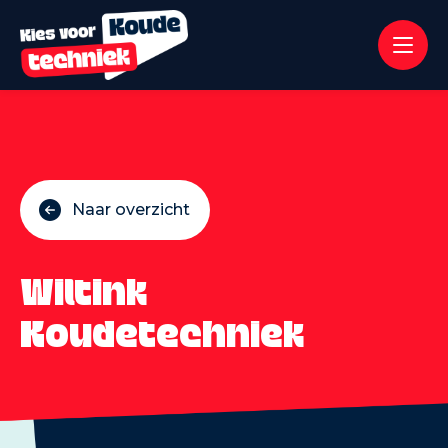
Naar overzicht
Wiltink
Koudetechniek