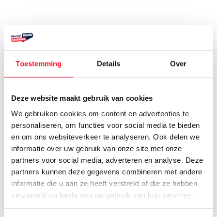
Toestemming
Details
Over
Deze website maakt gebruik van cookies
We gebruiken cookies om content en advertenties te
personaliseren, om functies voor social media te bieden
en om ons websiteverkeer te analyseren. Ook delen we
informatie over uw gebruik van onze site met onze
23 mei 2025
partners voor social media, adverteren en analyse. Deze
Koeltechnisch Buro
partners kunnen deze gegevens combineren met andere
Raamsdonksveer
informatie die u aan ze heeft verstrekt of die ze hebben
verzameld op basis van uw gebruik van hun services.
Bavel 0162 571 818 www.ktb-
raamsdonksveer.nl marjolein@ktb-