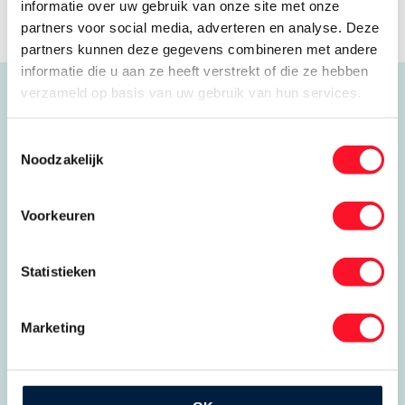
informatie over uw gebruik van onze site met onze
partners voor social media, adverteren en analyse. Deze
partners kunnen deze gegevens combineren met andere
informatie die u aan ze heeft verstrekt of die ze hebben
verzameld op basis van uw gebruik van hun services.
Toestemmingsselectie
Noodzakelijk
Voorkeuren
Statistieken
Koudetechniek: het leukste vak!
Deze website is onderdeel van NVKL, een
branchevereniging waar ruim 450 bedrijven
Marketing
in de professionele koudetechniek en
klimaatbeheersing bij zijn aangesloten.