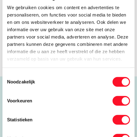
meer informatie over salarissen in de
cao
We gebruiken cookies om content en advertenties te
technisch installatiebedrijf metaal & techniek
.
personaliseren, om functies voor social media te bieden
en om ons websiteverkeer te analyseren. Ook delen we
informatie over uw gebruik van onze site met onze
partners voor social media, adverteren en analyse. Deze
partners kunnen deze gegevens combineren met andere
informatie die u aan ze heeft verstrekt of die ze hebben
verzameld op basis van uw gebruik van hun services.
Toestemmingsselectie
Noodzakelijk
Voorkeuren
Statistieken