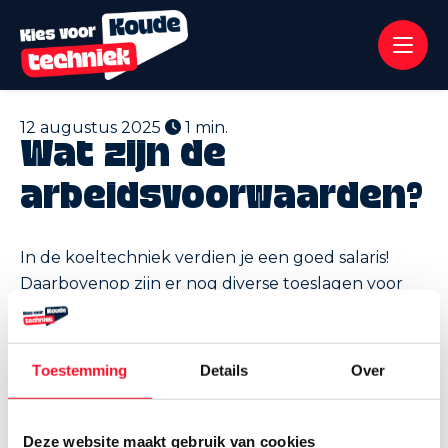
12 augustus 2025
1 min.
Wat zijn de
arbeidsvoorwaarden?
In de koeltechniek verdien je een goed salaris!
Daarbovenop zijn er nog diverse toeslagen voor
onregelmatige dienst en beschikbaarheid buiten
de normale werktijden. Je salaris is afhankelijk van
je functie en het bedrijf waar je gaat werken.
Toestemming
Details
Over
Ga je werken bij een installatiebedrijf? Dan vind je
Deze website maakt gebruik van cookies