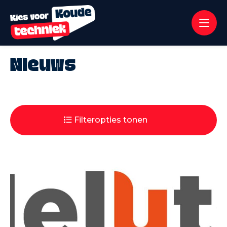
Nieuws
Filteropties tonen