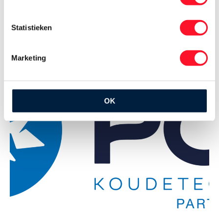
Buitenvaart 1117 7905 SE Hoogeveen 0528
233 480 https://www.nijmeijerkoelt.nl/
Statistieken
c.wortelboer@nijmeijerkoelt.nl Buitenvaart
1117, 7905 SE Hoogeveen
Marketing
OK