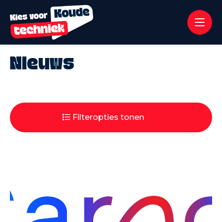
Nieuws
Filteropties tonen