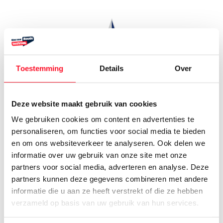
Toestemming
Details
Over
Deze website maakt gebruik van cookies
We gebruiken cookies om content en advertenties te
personaliseren, om functies voor social media te bieden
en om ons websiteverkeer te analyseren. Ook delen we
informatie over uw gebruik van onze site met onze
partners voor social media, adverteren en analyse. Deze
4 mrt 2025
partners kunnen deze gegevens combineren met andere
Van West Koeltechniek
informatie die u aan ze heeft verstrekt of die ze hebben
verzameld op basis van uw gebruik van hun services.
Spoorstraat 7 8084 HW ’t Harde 0525 651
358 www.vanwestkoeltechniek.nl