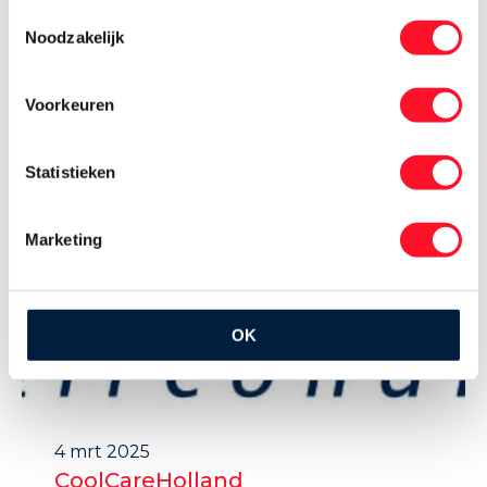
Toestemmingsselectie
info@vanwestkoeltechniek.nl Spoorstraat
Noodzakelijk
7, 8084 HW ’t Harde
Voorkeuren
Statistieken
Marketing
OK
4 mrt 2025
CoolCareHolland