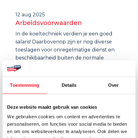
12 aug 2025
Arbeidsvoorwaarden
In de koeltechniek verdien je een goed
salaris! Daarbovenop zijn er nog diverse
toeslagen voor onregelmatige dienst en
beschikbaarheid buiten de normale
werktijden.
Toestemming
Details
Over
12 aug 2025
Bij wat voor type bedrijf kan ik
werken op hbo-niveau?
Deze website maakt gebruik van cookies
Je kunt als accountmanager, engineer,
We gebruiken cookies om content en advertenties te
projectmanager of projectleider aan de
personaliseren, om functies voor social media te bieden
slag bij gespecialiseerde bedrijven in de
en om ons websiteverkeer te analyseren. Ook delen we
koude- en klimaattechniek. Dat kan een